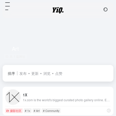
Art
共 1 篇网址
排序
发布
更新
浏览
点赞
1X
1x.com is the world's biggest curated photo gallery online. Each photo is selected by professional curators. In Pursuit Of The Sublime
摄影社区
# 1x
# Art
# Community