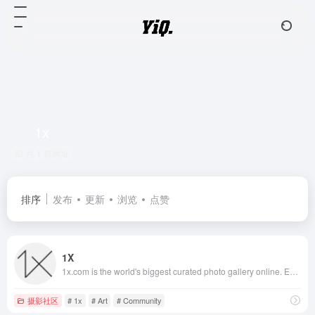
1x
共 1 篇网址
排序
发布
更新
浏览
点赞
1X
1x.com is the world's biggest curated photo gallery online. Each photo is selected by professional curators. In Pursuit Of The Sublime
摄影社区
# 1x
# Art
# Community