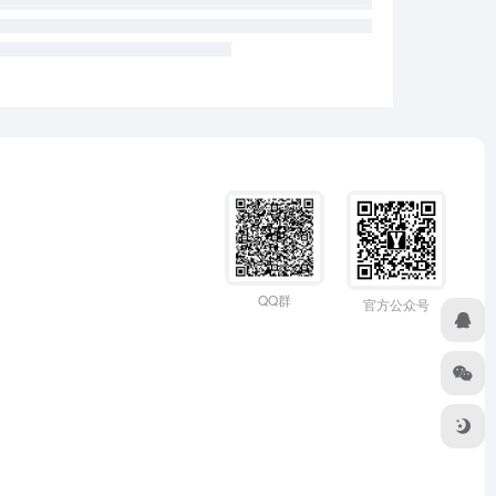
QQ群
官方公众号