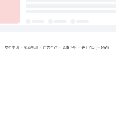
友链申请
赞助鸣谢
广告合作
免责声明
关于YiQ.(一起酷)