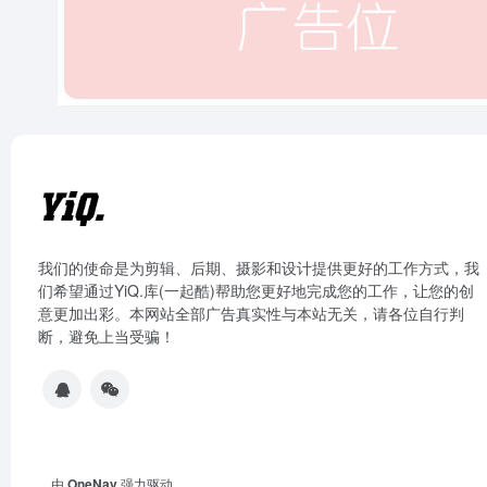
我们的使命是为剪辑、后期、摄影和设计提供更好的工作方式，我
们希望通过YiQ.库(一起酷)帮助您更好地完成您的工作，让您的创
意更加出彩。本网站全部广告真实性与本站无关，请各位自行判
断，避免上当受骗！
由
OneNav
强力驱动