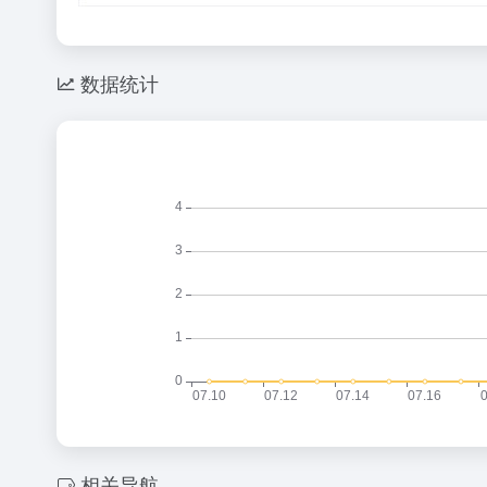
数据统计
相关导航