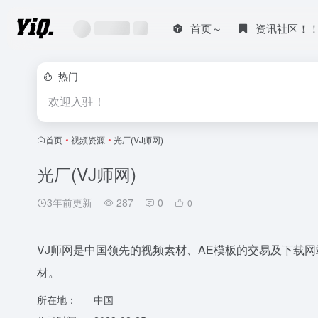
首页～
资讯社区！
热门
欢迎入驻！
首页
•
视频资源
•
光厂(VJ师网)
光厂(VJ师网)
3年前更新
287
0
0
VJ师网是中国领先的视频素材、AE模板的交易及下载
材。
所在地：
中国