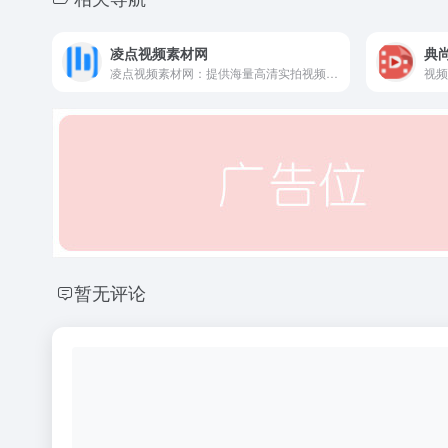
凌点视频素材网
凌点视频素材网：提供海量高清实拍视频素材、舞台背景、AE模板、PR模板、片头开场、短视频等视频模板素材，下载视频素材，就来凌点网
暂无评论