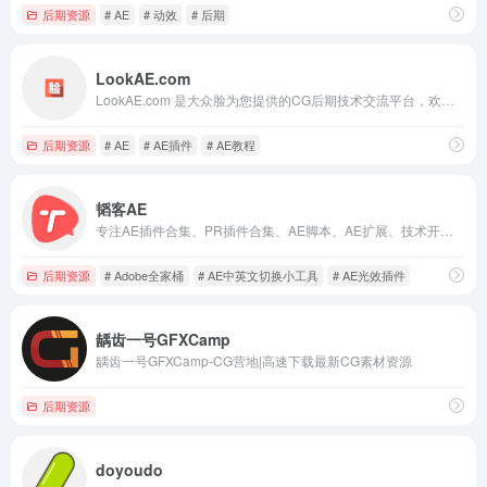
后期资源
# AE
# 动效
# 后期
LookAE.com
LookAE.com 是大众脸为您提供的CG后期技术交流平台，欢迎您的到来。
后期资源
# AE
# AE插件
# AE教程
韬客AE
专注AE插件合集、PR插件合集、AE脚本、AE扩展、技术开发和精品资源分享。视频设计、栏目包装、影视特效合成、后期剪辑等精品资源分享，设计学习交流站
后期资源
# Adobe全家桶
# AE中英文切换小工具
# AE光效插件
龋齿一号GFXCamp
龋齿一号GFXCamp-CG营地|高速下载最新CG素材资源
后期资源
doyoudo