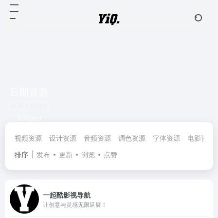
后期资源
共 8 篇网址
后期god
视频资源
设计资源
音频资源
调色资源
字体资源
电影资源
排序
发布
更新
浏览
点赞
一起酷影视导航
让创意与灵感无限延展！