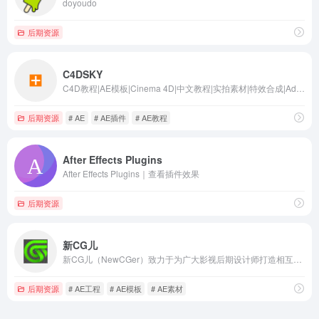
doyoudo
后期资源
C4DSKY
C4D教程|AE模板|Cinema 4D|中文教程|实拍素材|特效合成|Adobe |maya|插件下载|包装|后期制作|影视团队|书生|影视特效|新媒体|动漫设计|成功案例|3D模型|音乐素材|原创|RealFlow|2018|Autodesk|Mocha|字幕翻译|R18|RealFlow汉化|资讯|论坛|样片
后期资源
# AE
# AE插件
# AE教程
After Effects Plugins
After Effects Plugins｜查看插件效果
后期资源
新CG儿
新CG儿（NewCGer）致力于为广大影视后期设计师打造相互交流、分享作品与经验的互动平台。新CG儿同时还提供了免费AE模板素材下载和国内外CG佳作供CG儿学习与参考。
后期资源
# AE工程
# AE模板
# AE素材