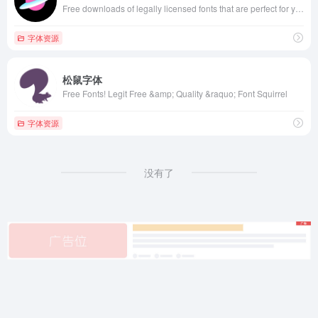
Free downloads of legally licensed fonts that are perfect for your design projects. The best place in the universe to search for amazing fonts.
字体资源
松鼠字体
Free Fonts! Legit Free &amp; Quality &raquo; Font Squirrel
字体资源
没有了