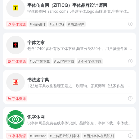
字体传奇网（ZITICQ）字体品牌设计师网
字体传奇网（ziticq.com）,是以字体,logo,品牌,创意,字库字体设计为主,他们为了设计不抛弃,不放弃,旨在共同提高大家的设计水平,为设计而坚持！
字体资源
# logo设计
# ZITICQ
# 书法字体
字体之家
包含17400多种有效字体下载,频道分类220个。用户覆盖各国,字体下载自带预览,查找方便,国内老牌字体下载站之一。
字体资源
# ps字体下载
# qq字体下载
# 个性字体下载
书法迷字典
书法迷字典收集整理王羲之、欧阳询、颜真卿等书法家作品，中国书法字典集成草书、行书、楷书、隶书、篆书等毛笔书法字体在线查询，提供书法集字合成png,svg,pdf格式图片下载，请牢记书法迷字典 www.shufami.com
字体资源
识字体网
识字体网是免费在线字体识别、品牌识别、字体下载、字体搜索和问答社区网站，免费下载Windows、macOS、Linux、Android、iOS/iPad/iPhone字体识别扫一扫软件。无人值守的自动识别和自动/手动拼字，结合人工智能、大数据和搜索技术，可快速识别中文、英文、日文、韩文等全球文字，帮您购买与使用合规字体避免字体侵权风险。
字体资源
# LikeFont
# 上传图片识别字体
# 图片字体在线识别