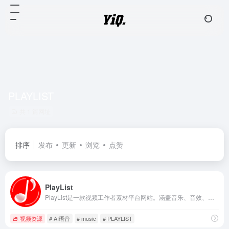
PLAYLIST
共 1 篇网址
排序
发布
更新
浏览
点赞
PlayList
PlayList是一款视频工作者素材平台网站。涵盖音乐、音效、视频、AI语音四个种类的内容资源，一站式解决视频工作者的素材需求。海量库存资源，覆盖多数业务场景，每次下载均提供正规授权书，极致性价比，让用户花最少的钱，下载更多资源。
视频资源
# AI语音
# music
# PLAYLIST