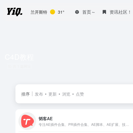
首页～
资讯社区！
兰开斯特
31°
C4D教程
共 1 篇网址
排序
发布
更新
浏览
点赞
韬客AE
专注AE插件合集、PR插件合集、AE脚本、AE扩展、技术开发和精品资源分享。视频设计、栏目包装、影视特效合成、后期剪辑等精品资源分享，设计学习交流站