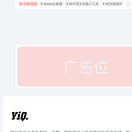
后期资源
# Adobe全家桶
# AE中英文切换小工具
# AE光效插件