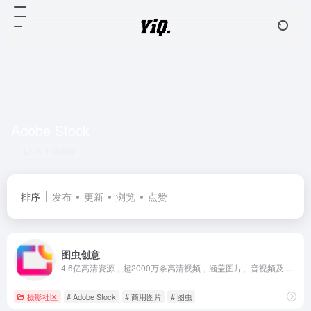
Adobe Stock
共 1 篇网址
排序
发布
更新
浏览
点赞
图虫创意
4.6亿高清资源，超2000万条高清视频，涵盖图片、音视频及各类优质创意素材，一次购买永久使用，为百万设计、新媒体、广告等行业从业者提供安全的正版视觉解决方案。提供矢量素材、背景图片、平面设计素材、psd素材、视频素材、设计素材、PPT模板、插画绘画、网站设计素材、网页图标icon的下载服务
摄影社区
# Adobe Stock
# 商用图片
# 图虫