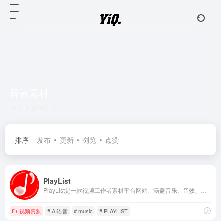
音效素材
共 1 篇网址
排序
发布
更新
浏览
点赞
PlayList
PlayList是一款视频工作者素材平台网站。涵盖音乐、音效、视频、AI语音四个种类的内容资源，一站式解决视频工作者的素材需求。海量库存资源，覆盖多数业务场景，每次下载均提供正规授权书，极致性价比，让用户花最少的钱，下载更多资源。
视频资源
# AI语音
# music
# PLAYLIST