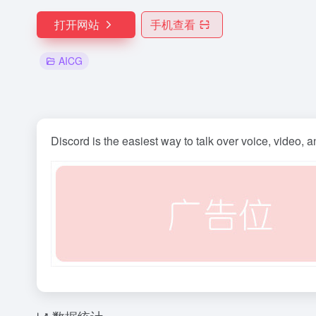
打开网站
手机查看
AICG
Discord is the easiest way to talk over voice, video, a