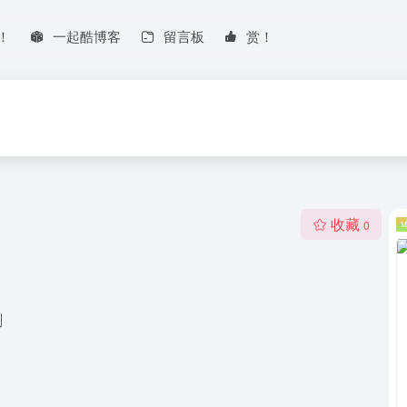
！
一起酷博客
留言板
赏！
收藏
0
剧