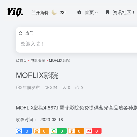
首页～
资讯社区！
兰开斯特
23°
热门
欢迎入驻！
首页
•
电影资源
•
MOFLIX影院
MOFLIX影院
3年前发布
224
0
0
MOFLIX影院4.567.li墨菲影院免费提供蓝光高品质各种
收录时间：
2023-08-18
0
0
0
0
0