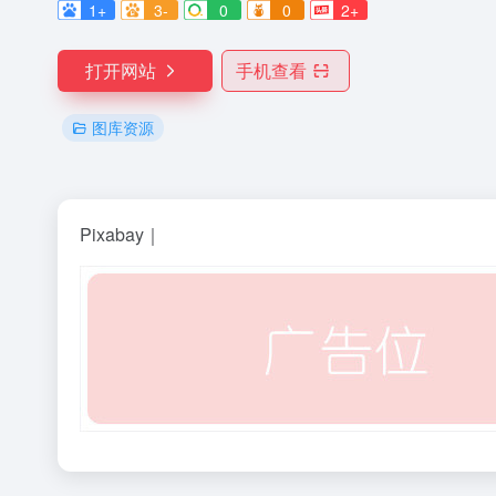
1+
3-
0
0
2+
打开网站
手机查看
图库资源
Pixabay｜