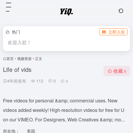
热门
立即入驻
欢迎入驻！
首页
•
视频资源
•
正文
Life of vids
收藏
0
4年前发布
112
0
0
Free videos for personal &amp; commercial uses. New
videos added weekly! High-resolution videos for free for U
on our VIMEO. For Designers, Web Creatives &amp; mo...
所在地：
美国