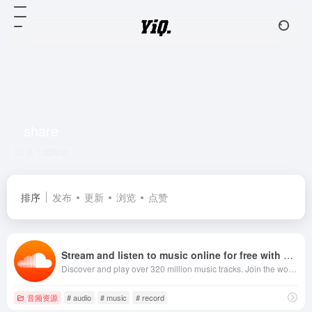
share
共 1 篇网址
排序
发布
更新
浏览
点赞
Stream and listen to music online for free with SoundCloud
Discover and play over 320 million music tracks. Join the world’s largest online community of artists, bands, DJs, and audio creators.
音频资源
# audio
# music
# record