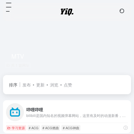
MTV
共 1 篇网址
排序
发布
更新
浏览
点赞
哔哩哔哩
bilibili是国内知名的视频弹幕网站，这里有及时的动漫新番，活跃的ACG氛围，有创意的Up主。大家可以在这里找到许多欢乐。
学习资源
# ACG
# ACG燃曲
# ACG神曲