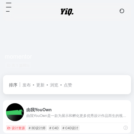
momentor
共 1 篇网址
排序
发布
更新
浏览
点赞
由我YouOwn
由我YouOwn是一款为展示和孵化更多优秀设计作品而生的视觉创意平台，我们为设计师提供集合展示、学习、交流、工作 于一体的社区我们尊重原创设计，精选更多优秀设计作品，为从业设计师提供灵感收集渠道，也为大众的视觉审美提供新的参考标准。我们希望与众多设计师共创更好的商业设计环境，与企业搭建积极合作的桥梁，让每一个设计师都能得到应有的认可和尊重，实现他们最大的价值。
设计资源
# 3D设计师
# C4D
# C4D设计