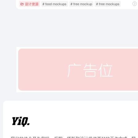
设计资源
# food mockups
# free mockup
# free mockups