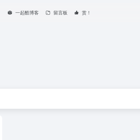
！
一起酷博客
留言板
赏！