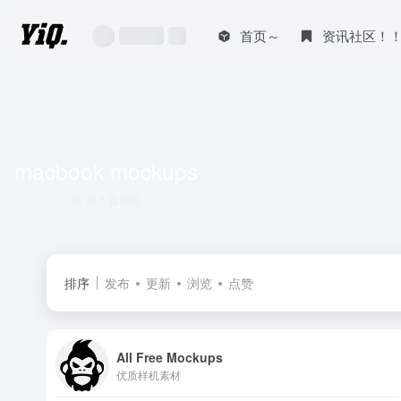
首页～
资讯社区！
macbook mockups
共 1 篇网址
排序
发布
更新
浏览
点赞
All Free Mockups
优质样机素材