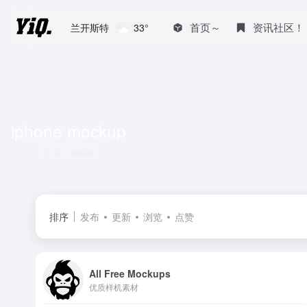
首页～
资讯社区！
兰开斯特
33°
iphone mockup
共 1 篇网址
排序
发布
更新
浏览
点赞
All Free Mockups
优质样机素材