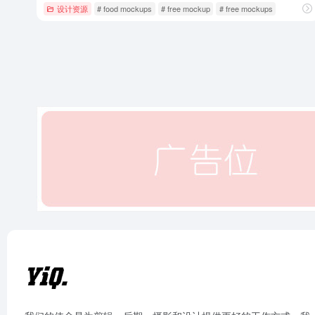
设计资源
# food mockups
# free mockup
# free mockups