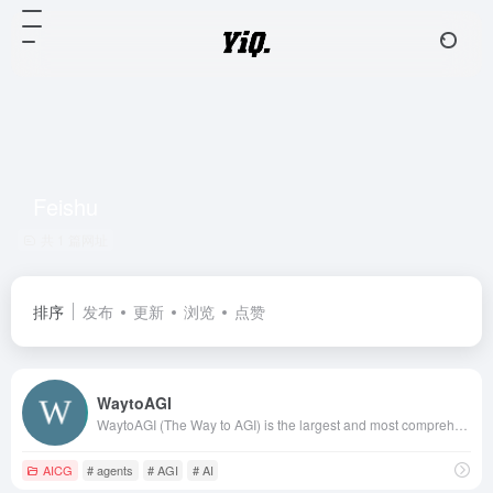
Feishu
共 1 篇网址
排序
发布
更新
浏览
点赞
WaytoAGI
WaytoAGI (The Way to AGI) is the largest and most comprehensive AI Wiki, gathering thousands of artificial intelligence websites and tools, collecting
AICG
# agents
# AGI
# AI