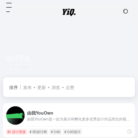
设计平台
共 1 篇网址
排序
发布
更新
浏览
点赞
由我YouOwn
由我YouOwn是一款为展示和孵化更多优秀设计作品而生的视觉创意平台，我们为设计师提供集合展示、学习、交流、工作 于一体的社区我们尊重原创设计，精选更多优秀设计作品，为从业设计师提供灵感收集渠道，也为大众的视觉审美提供新的参考标准。我们希望与众多设计师共创更好的商业设计环境，与企业搭建积极合作的桥梁，让每一个设计师都能得到应有的认可和尊重，实现他们最大的价值。
设计资源
# 3D设计师
# C4D
# C4D设计