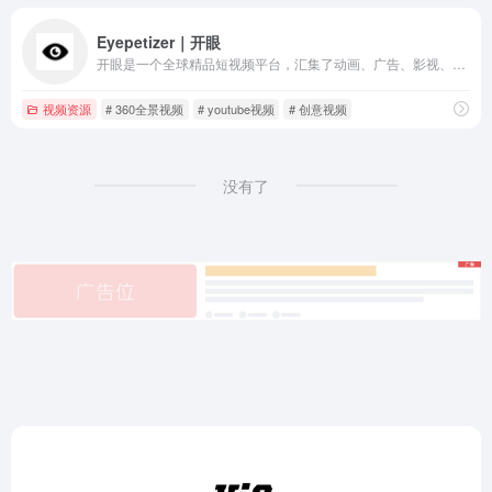
Eyepetizer｜开眼
开眼是一个全球精品短视频平台，汇集了动画、广告、影视、运动、创意、游戏、旅行等领域的优质短视频以及这些领域的创意人群。
视频资源
# 360全景视频
# youtube视频
# 创意视频
没有了