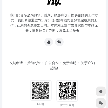
我们的使命是为剪辑、后期、摄影和设计提供更好的工作方
式，我们希望通过YiQ.库(一起酷)帮助您更好地完成您的工
作，让您的创意更加出彩。本网站全部广告真实性与本站无
关，请各位自行判断，避免上当受骗！
友链申请
赞助鸣谢
广告合作
免责声明
关于YiQ.(一
起酷)
QQ群
官方公众号