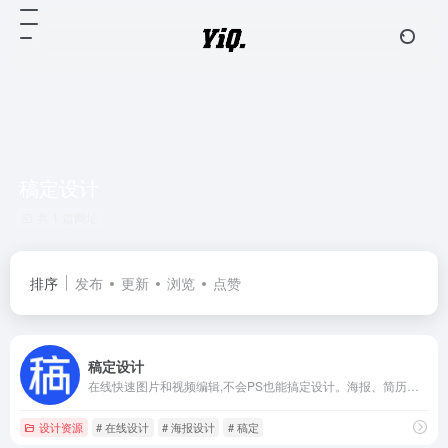
稿定设计
共 1 篇网址
排序
发布
更新
浏览
点赞
稿定设计
在线快速图片和视频编辑,不会PS也能搞定设计。海报、简历、PPT、公众号配图、电商等海量模板快速出图。三秒抠图实用便捷,抖音快手热门视频轻松搞定。海量正版授权资源,商用无忧。
设计资源
# 在线设计
# 海报设计
# 稿定