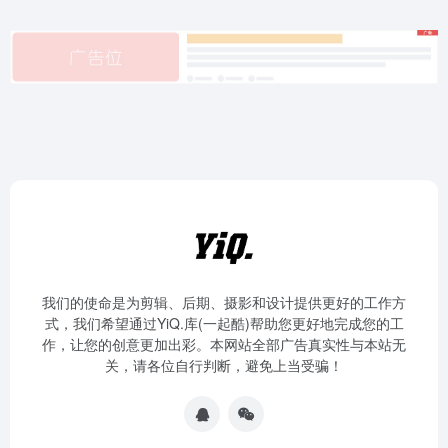
我们的使命是为剪辑、后期、摄影和设计提供更好的工作方
式，我们希望通过YiQ.库(一起酷)帮助您更好地完成您的工
作，让您的创意更加出彩。本网站全部广告真实性与本站无
关，请各位自行判断，避免上当受骗！