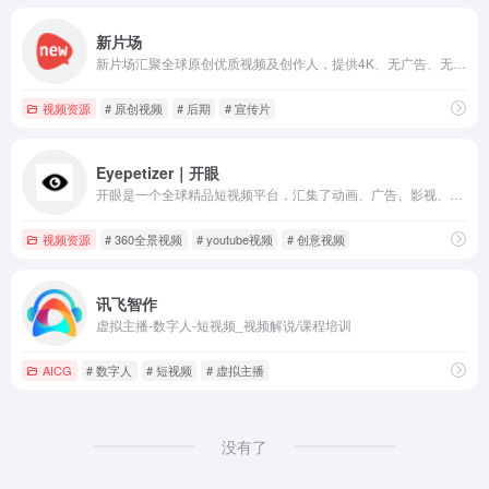
新片场
新片场汇聚全球原创优质视频及创作人，提供4K、无广告、无水印视频观看，专业的视频艺术学习教程，正版视觉素材交易等，与百万创作人一起成长。
视频资源
# 原创视频
# 后期
# 宣传片
Eyepetizer｜开眼
开眼是一个全球精品短视频平台，汇集了动画、广告、影视、运动、创意、游戏、旅行等领域的优质短视频以及这些领域的创意人群。
视频资源
# 360全景视频
# youtube视频
# 创意视频
讯飞智作
虚拟主播-数字人-短视频_视频解说/课程培训
AICG
# 数字人
# 短视频
# 虚拟主播
没有了