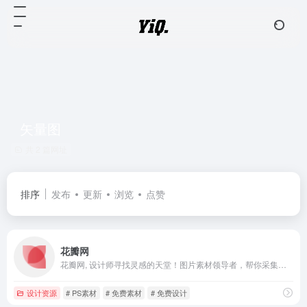
矢量图
共 2 篇网址
排序
发布
更新
浏览
点赞
花瓣网
花瓣网, 设计师寻找灵感的天堂！图片素材领导者，帮你采集、发现网络上你喜欢的事物。你可以用它收集灵感,保存有用的素材,计划旅行,晒晒自己想要的东西
设计资源
# PS素材
# 免费素材
# 免费设计