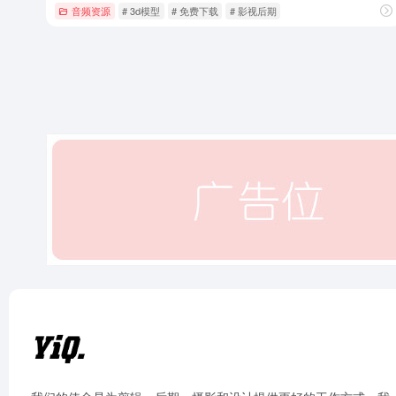
音频资源
# 3d模型
# 免费下载
# 影视后期