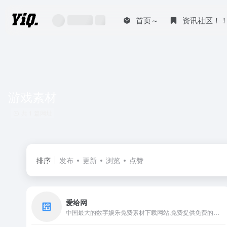
首页～
资讯社区！
游戏素材
共 1 篇网址
排序
发布
更新
浏览
点赞
爱给网
中国最大的数字娱乐免费素材下载网站,免费提供免费的音效配乐|3D模型|视频|游戏素材资源下载。