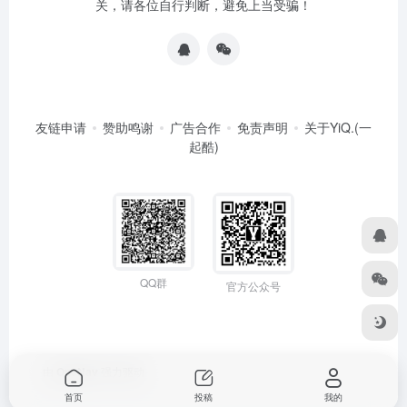
关，请各位自行判断，避免上当受骗！
友链申请
赞助鸣谢
广告合作
免责声明
关于YiQ.(一
起酷)
QQ群
官方公众号
由
OneNav
强力驱动
首页
投稿
我的