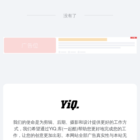
没有了
我们的使命是为剪辑、后期、摄影和设计提供更好的工作方
式，我们希望通过YiQ.库(一起酷)帮助您更好地完成您的工
作，让您的创意更加出彩。本网站全部广告真实性与本站无