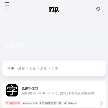
淘宝字体
共 1 篇网址
排序
发布
更新
浏览
点赞
免费字体网
免费字体网(mianfeiziti.com)，国内比较领先的免费的字体下载网站，本站提供字体免费下载、字体设计、字体创造教程、字体资讯和其他字体相关的内容！本站字体免费！简单注册，即可免费下载！
字体资源
# mianfeiziti
# PS字体免费下载
# zitixiazai