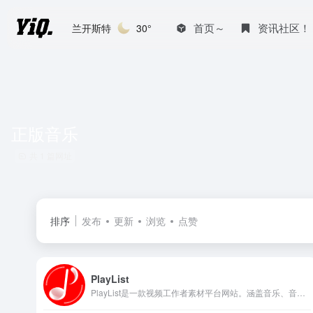
首页～
资讯社区！
兰开斯特
30°
正版音乐
共 1 篇网址
排序
发布
更新
浏览
点赞
PlayList
PlayList是一款视频工作者素材平台网站。涵盖音乐、音效、视频、AI语音四个种类的内容资源，一站式解决视频工作者的素材需求。海量库存资源，覆盖多数业务场景，每次下载均提供正规授权书，极致性价比，让用户花最少的钱，下载更多资源。