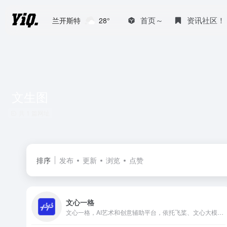
首页～
资讯社区！
兰开斯特
28°
文生图
共 1 篇网址
排序
发布
更新
浏览
点赞
文心一格
文心一格，AI艺术和创意辅助平台，依托飞桨、文心大模型的技术创新推出的“AI作画”产品，可轻松驾驭多种风格，人人皆可“一语成画”