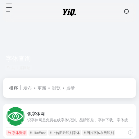
字体查询
共 1 篇网址
排序
发布
更新
浏览
点赞
识字体网
识字体网是免费在线字体识别、品牌识别、字体下载、字体搜索和问答社区网站，免费下载Windows、macOS、Linux、Android、iOS/iPad/iPhone字体识别扫一扫软件。无人值守的自动识别和自动/手动拼字，结合人工智能、大数据和搜索技术，可快速识别中文、英文、日文、韩文等全球文字，帮您购买与使用合规字体避免字体侵权风险。
字体资源
# LikeFont
# 上传图片识别字体
# 图片字体在线识别