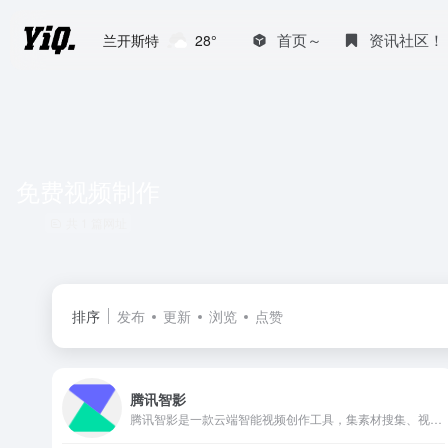
首页～
资讯社区！
兰开斯特
28°
免费视频制作
共 1 篇网址
排序
发布
更新
浏览
点赞
腾讯智影
腾讯智影是一款云端智能视频创作工具，集素材搜集、视频剪辑、渲染导出和发布于一体的免费在线剪辑平台。强大的AI智能工具，支持文本配音、数字人播报、自动字幕识别、文章转视频、去水印、视频解说、横转竖等功能，拥有丰富的素材库，极大提升创作效率，帮助用户更好地进行视频化的表达。