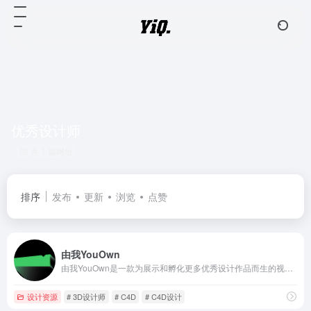
优秀设计师
共 1 篇网址
排序
发布
更新
浏览
点赞
由我YouOwn
由我YouOwn是一款为展示和孵化更多优秀设计作品而生的视觉创意平台，我们为设计师提供集合展示、学习、交流、工作 于一体的社区我们尊重原创设计，精选更多优秀设计作品，为从业设计师提供灵感收集渠道，也为大众的视觉审美提供新的参考标准。我们希望与众多设计师共创更好的商业设计环境，与企业搭建积极合作的桥梁，让每一个设计师都能得到应有的认可和尊重，实现他们最大的价值。
设计资源
# 3D设计师
# C4D
# C4D设计