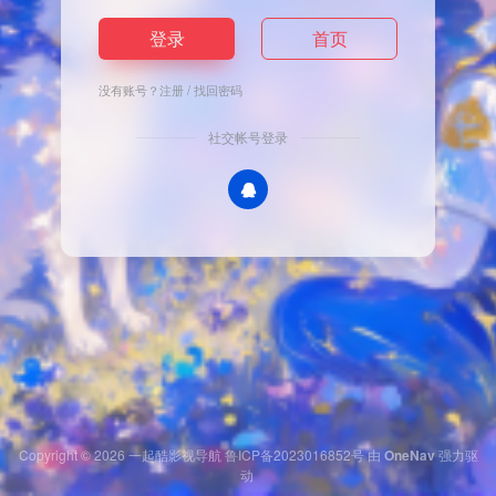
登录
首页
没有账号？
注册
/
找回密码
社交帐号登录
Copyright © 2026
一起酷影视导航
鲁ICP备2023016852号
由
OneNav
强力驱
动