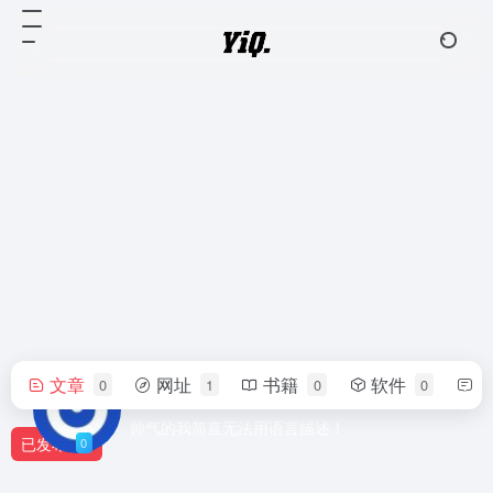
文章
网址
书籍
软件
0
1
0
0
15083662215
帅气的我简直无法用语言描述！
已发布
0