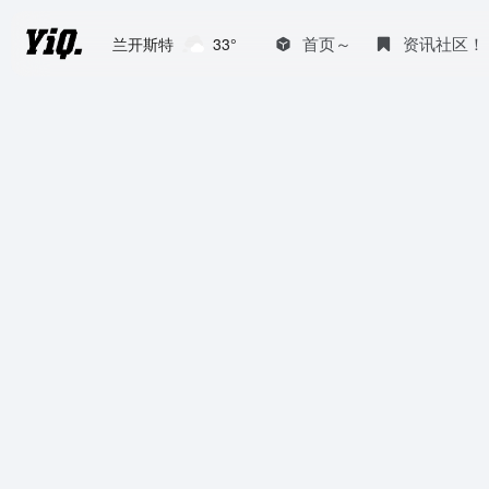
首页～
资讯社区！
兰开斯特
33°