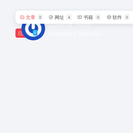
文章
网址
书籍
软件
0
4
0
0
Dusk of Yore
已发布
0
帅气的我简直无法用语言描述！